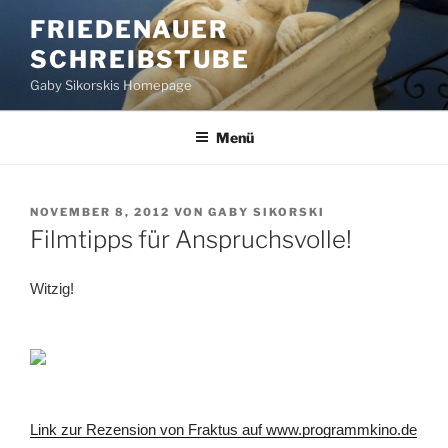
Zum
FRIEDENAUER
Inhalt
SCHREIBSTUBE
springen
Gaby Sikorskis Homepage
Menü
VERÖFFENTLICHT
NOVEMBER 8, 2012
VON
GABY SIKORSKI
AM
Filmtipps für Anspruchsvolle!
Witzig!
Link zur Rezension von Fraktus auf www.programmkino.de