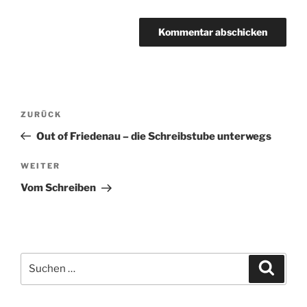
Beitragsnavigation
Vorheriger
ZURÜCK
Beitrag
Out of Friedenau – die Schreibstube unterwegs
Nächster
WEITER
Beitrag
Vom Schreiben
Suchen
Suche
nach: