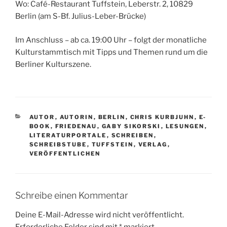
Wo: Café-Restaurant Tuffstein, Leberstr. 2, 10829
Berlin (am S-Bf. Julius-Leber-Brücke)
Im Anschluss – ab ca. 19:00 Uhr – folgt der monatliche
Kulturstammtisch mit Tipps und Themen rund um die
Berliner Kulturszene.
KATEGORIEN
AUTOR
,
AUTORIN
,
BERLIN
,
CHRIS KURBJUHN
,
E-
BOOK
,
FRIEDENAU
,
GABY SIKORSKI
,
LESUNGEN
,
LITERATURPORTALE
,
SCHREIBEN
,
SCHREIBSTUBE
,
TUFFSTEIN
,
VERLAG
,
VERÖFFENTLICHEN
Schreibe einen Kommentar
Deine E-Mail-Adresse wird nicht veröffentlicht.
Erforderliche Felder sind mit
*
markiert