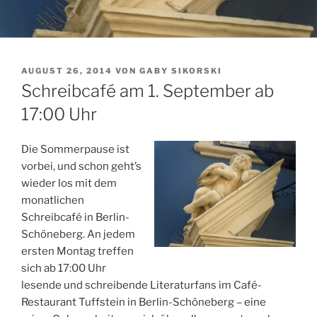
VERÖFFENTLICHT
AUGUST 26, 2014
VON
GABY SIKORSKI
AM
Schreibcafé am 1. September ab
17:00 Uhr
Die Sommerpause ist
vorbei, und schon geht’s
wieder los mit dem
monatlichen
Schreibcafé in Berlin-
Schöneberg. An jedem
ersten Montag treffen
sich ab 17:00 Uhr
lesende und schreibende Literaturfans im Café-
Restaurant Tuffstein in Berlin-Schöneberg – eine