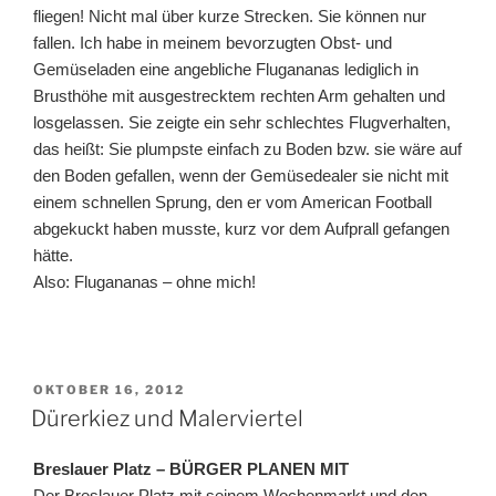
fliegen! Nicht mal über kurze Strecken. Sie können nur
fallen. Ich habe in meinem bevorzugten Obst- und
Gemüseladen eine angebliche Flugananas lediglich in
Brusthöhe mit ausgestrecktem rechten Arm gehalten und
losgelassen. Sie zeigte ein sehr schlechtes Flugverhalten,
das heißt: Sie plumpste einfach zu Boden bzw. sie wäre auf
den Boden gefallen, wenn der Gemüsedealer sie nicht mit
einem schnellen Sprung, den er vom American Football
abgekuckt haben musste, kurz vor dem Aufprall gefangen
hätte.
Also: Flugananas – ohne mich!
VERÖFFENTLICHT
OKTOBER 16, 2012
AM
Dürerkiez und Malerviertel
Breslauer Platz – BÜRGER PLANEN MIT
Der Breslauer Platz mit seinem Wochenmarkt und den