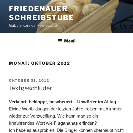
Zum
FRIEDENAUER
Inhalt
SCHREIBSTUBE
springen
Gaby Sikorskis Homepage
Menü
MONAT:
OKTOBER 2012
VERÖFFENTLICHT
OKTOBER 31, 2012
AM
Textgeschluder
Verkehrt, bekloppt, bescheuert – Unwörter im Alltag
Einige Wortbildungen der letzten Jahre treiben mich immer
wieder zur Verzweiflung. Wie kann man so ein
irreführendes Wort wie
Flugananas
erfinden?
Ich habe es ausprobiert: Die Dinger können überhaupt nicht