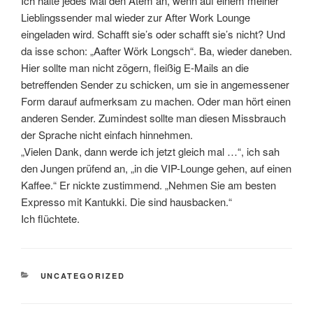
Ich halte jedes Mal den Atem an, wenn auf einem meiner
Lieblingssender mal wieder zur After Work Lounge
eingeladen wird. Schafft sie’s oder schafft sie’s nicht? Und
da isse schon: „Aafter Wörk Longsch“. Ba, wieder daneben.
Hier sollte man nicht zögern, fleißig E-Mails an die
betreffenden Sender zu schicken, um sie in angemessener
Form darauf aufmerksam zu machen. Oder man hört einen
anderen Sender. Zumindest sollte man diesen Missbrauch
der Sprache nicht einfach hinnehmen.
„Vielen Dank, dann werde ich jetzt gleich mal …“, ich sah
den Jungen prüfend an, „in die VIP-Lounge gehen, auf einen
Kaffee.“ Er nickte zustimmend. „Nehmen Sie am besten
Expresso mit Kantukki. Die sind hausbacken.“
Ich flüchtete.
KATEGORIEN
UNCATEGORIZED