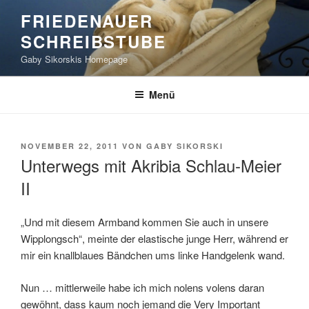
Zum
FRIEDENAUER
Inhalt
SCHREIBSTUBE
springen
Gaby Sikorskis Homepage
Menü
VERÖFFENTLICHT
NOVEMBER 22, 2011
VON
GABY SIKORSKI
AM
Unterwegs mit Akribia Schlau-Meier
II
„Und mit diesem Armband kommen Sie auch in unsere
Wipplongsch“, meinte der elastische junge Herr, während er
mir ein knallblaues Bändchen ums linke Handgelenk wand.
Nun … mittlerweile habe ich mich nolens volens daran
gewöhnt, dass kaum noch jemand die Very Important