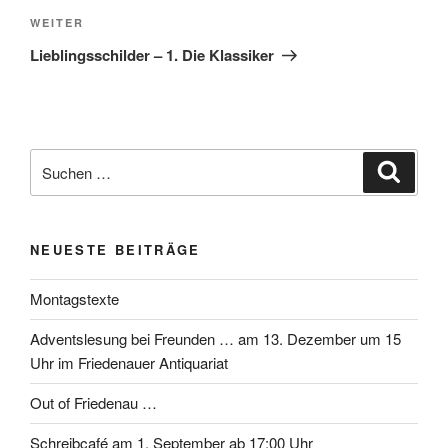
Nächster
WEITER
Beitrag
Lieblingsschilder – 1. Die Klassiker
Suchen
Suche
nach:
NEUESTE BEITRÄGE
Montagstexte
Adventslesung bei Freunden … am 13. Dezember um 15
Uhr im Friedenauer Antiquariat
Out of Friedenau …
Schreibcafé am 1. September ab 17:00 Uhr