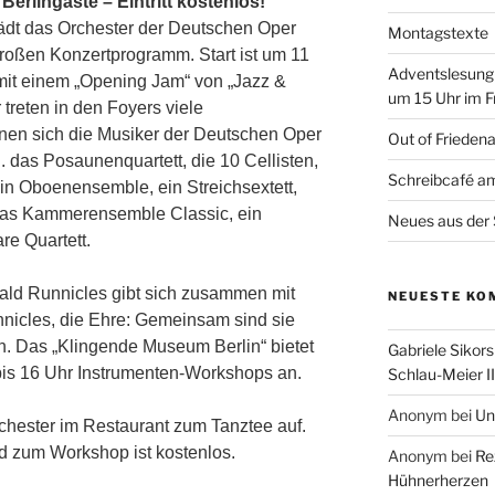
erlingäste – Eintritt kostenlos!
lädt das Orchester der Deutschen Oper
Montagstexte
 großen Konzertprogramm
. Start ist um 11
Adventslesung
mit einem „Opening Jam“ von „Jazz &
um 15 Uhr im F
 treten in den Foyers viele
enen sich die Musiker der Deutschen Oper
Out of Frieden
das Posaunenquartett, die 10 Cellisten,
Schreibcafé am
in Oboenensemble, ein Streichsextett,
das Kammerensemble Classic, ein
Neues aus der 
re Quartett.
ald Runnicles gibt sich zusammen mit
NEUESTE KO
nnicles, die Ehre: Gemeinsam sind sie
n. Das „Klingende Museum Berlin“ bietet
Gabriele Sikors
 bis 16 Uhr Instrumenten-Workshops an.
Schlau-Meier II
Anonym
bei
Un
chester im Restaurant zum Tanztee auf.
nd zum Workshop ist kostenlos.
Anonym
bei
Re
Hühnerherzen