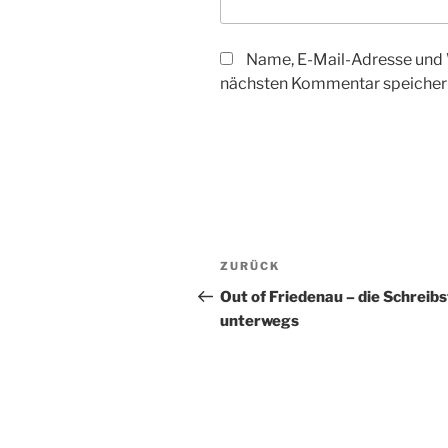
Name, E-Mail-Adresse und 
nächsten Kommentar speicher
Beitragsnavigation
Vorheriger
ZURÜCK
Beitrag
Out of Friedenau – die Schreib
unterwegs