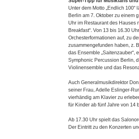
Super-Tipp für Musikfans und B
Unter dem Motto „Endlich 100“ 
Berlin am 7. Oktober zu einem
Uhr im Restaurant des Hauses 
Breakfast“. Von 13 bis 16.30 Uhr
Orchesterf
ormationen auf, zu d
zusammengefunden haben, z. B. 
das Ensemble „Saitenzauber“, e
Symphonic Percussion Berlin, 
Violinensemble und das Resona
Auch Generalmusikdirektor Don
seiner Frau, Adelle Eslinger-Ru
vierhändig am Klavier zu erlebe
für Kinder ab fünf Jahre von 14
Ab 17.30 Uhr spielt das Salonor
Der Eintritt zu den Konzerten u