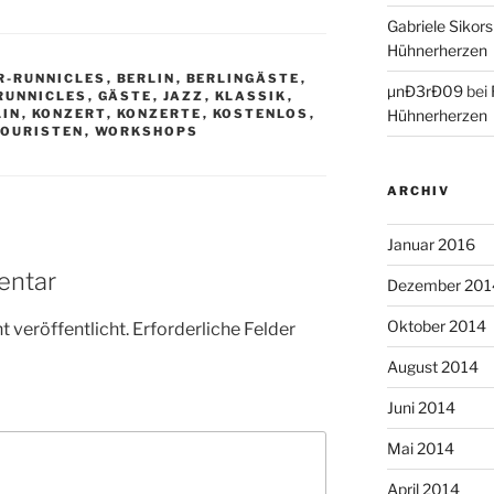
Gabriele Sikors
Hühnerherzen
R-RUNNICLES
,
BERLIN
,
BERLINGÄSTE
,
µnÐ3rÐ09
bei
RUNNICLES
,
GÄSTE
,
JAZZ
,
KLASSIK
,
LIN
,
KONZERT
,
KONZERTE
,
KOSTENLOS
,
Hühnerherzen
TOURISTEN
,
WORKSHOPS
ARCHIV
Januar 2016
entar
Dezember 201
Oktober 2014
 veröffentlicht.
Erforderliche Felder
August 2014
Juni 2014
Mai 2014
April 2014