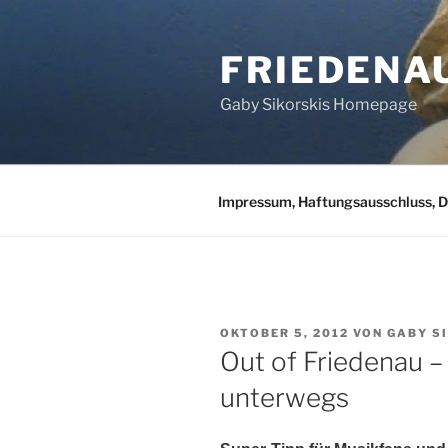
Zum
Inhalt
FRIEDENA
springen
Gaby Sikorskis Homepage
Impressum, Haftungsausschluss, 
VERÖFFENTLICHT
OKTOBER 5, 2012
VON
GABY S
AM
Out of Friedenau –
unterwegs