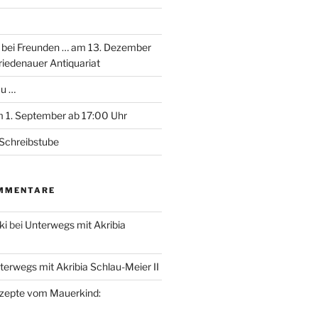
 bei Freunden … am 13. Dezember
riedenauer Antiquariat
au …
 1. September ab 17:00 Uhr
Schreibstube
MMENTARE
ki
bei
Unterwegs mit Akribia
terwegs mit Akribia Schlau-Meier II
zepte vom Mauerkind: