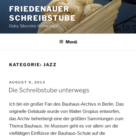
Zum
FRIEDENAUER
Inhalt
SCHREIBSTUBE
springen
Gaby Sikorskis Homepage
Menü
KATEGORIE:
JAZZ
VERÖFFENTLICHT
AUGUST 9, 2013
AM
Die Schreibstube unterwegs
Ich bin ein großer Fan des Bauhaus-Archivs in Berlin. Das
originelle Gebäude wurde von Walter Gropius entworfen,
das Archiv beherbergt eine der größten Sammlungen zum
Thema Bauhaus. Im Museum geht es vor allem um die
vielfältigen Einflüsse der Bauhaus-Schule auf die