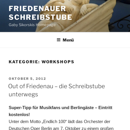
Zum
FRIEDENAUER
Inhalt
SCHREIBSTUBE
springen
Gaby Sikorskis Homepage
Menü
KATEGORIE:
WORKSHOPS
VERÖFFENTLICHT
OKTOBER 5, 2012
AM
Out of Friedenau – die Schreibstube
unterwegs
Super-Tipp für Musikfans und Berlingäste – Eintritt
kostenlos!
Unter dem Motto „Endlich 100“ lädt das Orchester der
Deutschen Oper Berlin am 7. Oktober zu einem großen