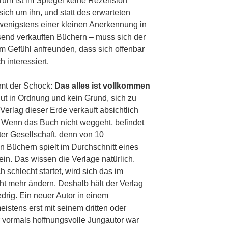
um ist im Spiegel keine Rezension
ch um ihn, und statt des erwarteten
 wenigstens einer kleinen Anerkennung in
send verkauften Büchern – muss sich der
m Gefühl anfreunden, dass sich offenbar
 interessiert.
mmt der Schock:
Das alles ist vollkommen
lut in Ordnung und kein Grund, sich zu
Verlag dieser Erde verkauft absichtlich
 Wenn das Buch nicht weggeht, befindet
ter Gesellschaft, denn von 10
en Büchern spielt im Durchschnitt eines
ein. Das wissen die Verlage natürlich.
 schlecht startet, wird sich das im
cht mehr ändern. Deshalb hält der Verlag
edrig. Ein neuer Autor in einem
istens erst mit seinem dritten oder
r vormals hoffnungsvolle Jungautor war