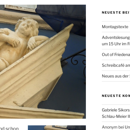
NEUESTE BE
Montagstexte
Adventslesung
um 15 Uhr im F
Out of Frieden
Schreibcafé am
Neues aus der 
NEUESTE KO
Gabriele Sikors
Schlau-Meier II
Anonym
bei
Un
und schon