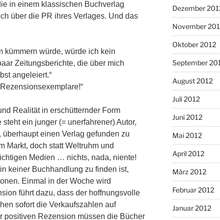
die in einem klassischen Buchverlag
Dezember 201
sich über die PR ihres Verlages. Und das
November 201
Oktober 2012
um kümmern würde, würde ich kein
September 20
paar Zeitungsberichte, die über mich
bst angeleiert.“
August 2012
l Rezensionsexemplare!“
Juli 2012
und Realität in erschütternder Form
Juni 2012
 steht ein junger (= unerfahrener) Autor,
, überhaupt einen Verlag gefunden zu
Mai 2012
em Markt, doch statt Weltruhm und
April 2012
 wichtigen Medien … nichts, nada, niente!
n keiner Buchhandlung zu finden ist,
März 2012
onen. Einmal in der Woche wird
Februar 2012
ion führt dazu, dass der hoffnungsvolle
chen sofort die Verkaufszahlen auf
Januar 2012
r positiven Rezension müssen die Bücher