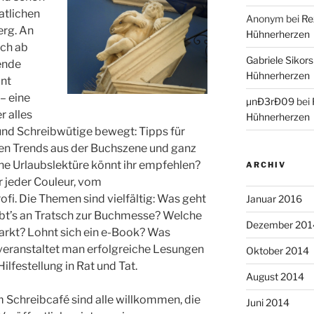
atlichen
Anonym
bei
Re
erg. An
Hühnerherzen
ich ab
Gabriele Sikors
ende
Hühnerherzen
ant
– eine
µnÐ3rÐ09
bei
r alles
Hühnerherzen
nd Schreibwütige bewegt: Tipps für
ten Trends aus der Buchszene und ganz
e Urlaubslektüre könnt ihr empfehlen?
ARCHIV
r jeder Couleur, vom
rofi. Die Themen sind vielfältig: Was geht
Januar 2016
ibt’s an Tratsch zur Buchmesse? Welche
Dezember 201
rkt? Lohnt sich ein e-Book? Was
 veranstaltet man erfolgreiche Lesungen
Oktober 2014
ilfestellung in Rat und Tat.
August 2014
 Schreibcafé sind alle willkommen, die
Juni 2014