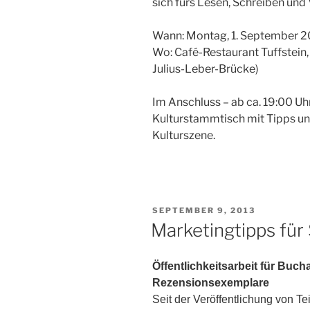
sich fürs Lesen, Schreiben und 
Wann: Montag, 1. September 20
Wo: Café-Restaurant Tuffstein, 
Julius-Leber-Brücke)
Im Anschluss – ab ca. 19:00 Uh
Kulturstammtisch mit Tipps un
Kulturszene.
VERÖFFENTLICHT
SEPTEMBER 9, 2013
AM
Marketingtipps für 
Öffentlichkeitsarbeit für Buc
Rezensionsexemplare
Seit der Veröffentlichung von Te