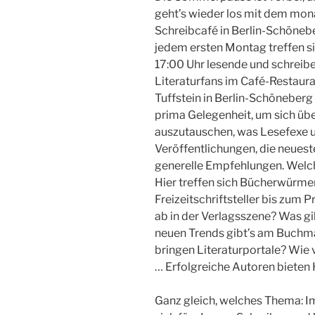
geht’s wieder los mit dem mon
Schreibcafé in Berlin-Schöneb
jedem ersten Montag treffen s
17:00 Uhr lesende und schreib
Literaturfans im Café-Restaur
Tuffstein in Berlin-Schöneberg 
prima Gelegenheit, um sich übe
auszutauschen, was Lesefexe u
Veröffentlichungen, die neues
generelle Empfehlungen. Welch
Hier treffen sich Bücherwürme
Freizeitschriftsteller bis zum P
ab in der Verlagsszene? Was g
neuen Trends gibt’s am Buchma
bringen Literaturportale? Wie
… Erfolgreiche Autoren bieten H
Ganz gleich, welches Thema: Im