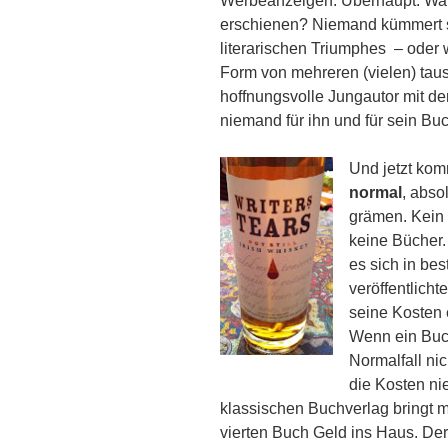
Werbeanzeigen. Überhaupt: War
erschienen? Niemand kümmert si
literarischen Triumphes – oder
Form von mehreren (vielen) tau
hoffnungsvolle Jungautor mit de
niemand für ihn und für sein Buch
Und jetzt ko
normal
, abso
grämen. Kein 
keine Bücher.
es sich in bes
veröffentlicht
seine Kosten 
Wenn ein Buch
Normalfall ni
die Kosten ni
klassischen Buchverlag bringt me
vierten Buch Geld ins Haus. De