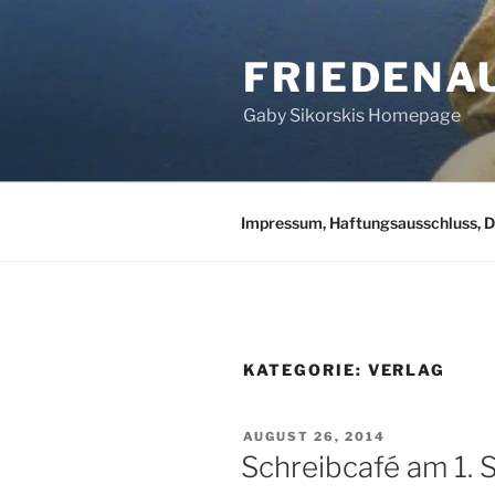
Zum
Inhalt
FRIEDENA
springen
Gaby Sikorskis Homepage
Impressum, Haftungsausschluss, 
KATEGORIE:
VERLAG
VERÖFFENTLICHT
AUGUST 26, 2014
AM
Schreibcafé am 1. 