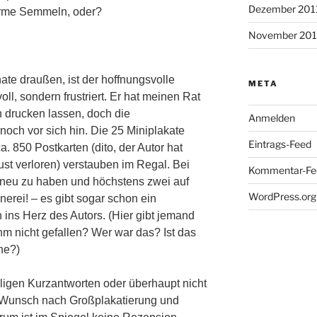
Dezember 201
rme Semmeln, oder?
November 201
te draußen, ist der hoffnungsvolle
META
ll, sondern frustriert. Er hat meinen Rat
n drucken lassen, doch d
ie
Anmelden
och vor sich hin. Die 25 Miniplakate
Eintrags-Feed
ca. 850 Postkarten (dito, der Autor hat
ust verloren) verstauben im Regal. Bei
Kommentar-Fe
neu zu haben und höchstens zwei auf
WordPress.org
erei! – es gibt sogar schon ein
 ins Herz des Autors. (Hier gibt jemand
m nicht gefallen? Wer war das? Ist das
ne?)
lligen Kurzantworten oder überhaupt nicht
 Wunsch nach Großplakatierung und