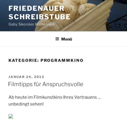
Zum
FRIEDENAUER
Inhalt
SCHREIBSTUBE
springen
Gaby Sikorskis Homepage
Menü
KATEGORIE:
PROGRAMMKINO
VERÖFFENTLICHT
JANUAR 24, 2013
AM
Filmtipps für Anspruchsvolle
Ab heute im Filmkunstkino Ihres Vertrauens …
unbedingt sehen!