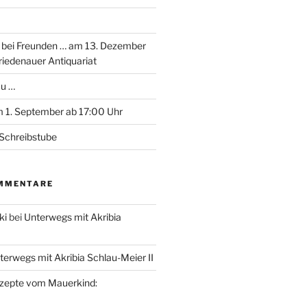
 bei Freunden … am 13. Dezember
riedenauer Antiquariat
au …
 1. September ab 17:00 Uhr
Schreibstube
MMENTARE
ki
bei
Unterwegs mit Akribia
terwegs mit Akribia Schlau-Meier II
zepte vom Mauerkind: