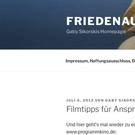
Zum
Inhalt
FRIEDENA
springen
Gaby Sikorskis Homepage
Impressum, Haftungsausschluss, 
VERÖFFENTLICHT
JULI 6, 2012
VON
GABY SIKORS
AM
Filmtipps für Ansp
Und hier geht’s mal wieder zu 
www.programmkino.de: