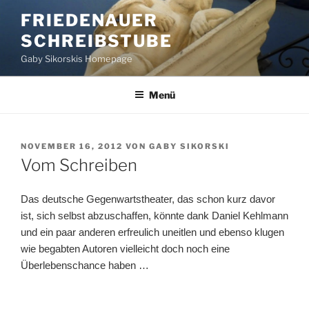
Zum
FRIEDENAUER
Inhalt
SCHREIBSTUBE
springen
Gaby Sikorskis Homepage
Menü
VERÖFFENTLICHT
NOVEMBER 16, 2012
VON
GABY SIKORSKI
AM
Vom Schreiben
Das deutsche Gegenwartstheater, das schon kurz davor
ist, sich selbst abzuschaffen, könnte dank Daniel Kehlmann
und ein paar anderen erfreulich uneitlen und ebenso klugen
wie begabten Autoren vielleicht doch noch eine
Überlebenschance haben …