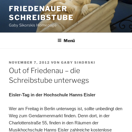
Zum
FRIEDENAUER
Inhalt
SCHREIBSTUBE
springen
Gaby Sikorskis Homepage
Menü
VERÖFFENTLICHT
NOVEMBER 7, 2012
VON
GABY SIKORSKI
AM
Out of Friedenau – die
Schreibstube unterwegs
Eisler-Tag in der Hochschule Hanns Eisler
Wer am Freitag in Berlin unterwegs ist, sollte unbedingt den
Weg zum Gendarmenmarkt finden. Denn dort, in der
Charlottenstraße 55, finden in den Räumen der
Musikhochschule Hanns Eisler zahlreiche kostenlose