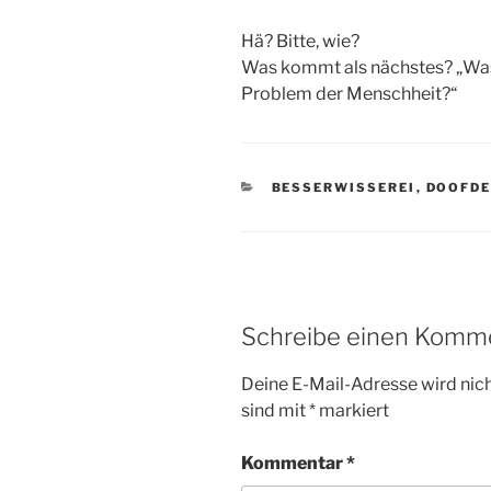
Hä? Bitte, wie?
Was kommt als nächstes? „Was
Problem der Menschheit?“
KATEGORIEN
BESSERWISSEREI
,
DOOFD
Schreibe einen Komm
Deine E-Mail-Adresse wird nicht
sind mit
*
markiert
Kommentar
*