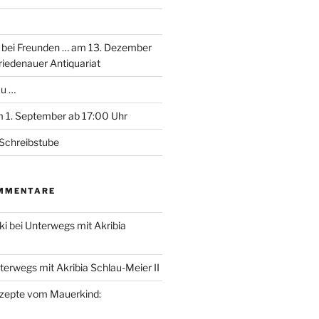
 bei Freunden … am 13. Dezember
riedenauer Antiquariat
au …
 1. September ab 17:00 Uhr
Schreibstube
MMENTARE
ki
bei
Unterwegs mit Akribia
terwegs mit Akribia Schlau-Meier II
zepte vom Mauerkind: