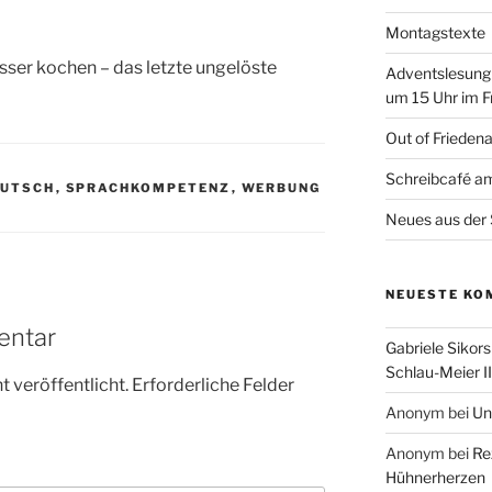
Montagstexte
ser kochen – das letzte ungelöste
Adventslesung
um 15 Uhr im F
Out of Frieden
Schreibcafé am
EUTSCH
,
SPRACHKOMPETENZ
,
WERBUNG
Neues aus der 
NEUESTE KO
entar
Gabriele Sikors
Schlau-Meier II
 veröffentlicht.
Erforderliche Felder
Anonym
bei
Un
Anonym
bei
Re
Hühnerherzen