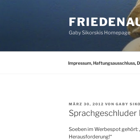
Zum
Inhalt
FRIEDENA
springen
Gaby Sikorskis Homepage
Impressum, Haftungsausschluss, 
VERÖFFENTLICHT
MÄRZ 30, 2012
VON
GABY SIK
AM
Sprachgeschluder 
Soeben im Werbespot gehört: „
Herausforderung!“