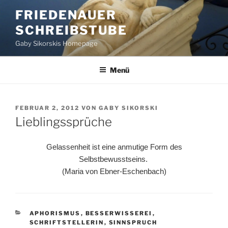
Zum
FRIEDENAUER
Inhalt
SCHREIBSTUBE
springen
Gaby Sikorskis Homepage
Menü
VERÖFFENTLICHT
FEBRUAR 2, 2012
VON
GABY SIKORSKI
AM
Lieblingssprüche
Gelassenheit ist eine anmutige Form des
Selbstbewusstseins.
(Maria von Ebner-Eschenbach)
KATEGORIEN
APHORISMUS
,
BESSERWISSEREI
,
SCHRIFTSTELLERIN
,
SINNSPRUCH