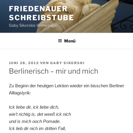
Zum
FRIEDENAUER
Inhalt
SCHREIBSTUBE
springen
Gaby Sikorskis Homepage
Menü
VERÖFFENTLICHT
JUNI 28, 2012
VON
GABY SIKORSKI
AM
Berlinerisch – mir und mich
Zu Beginn der heutigen Lektion wieder ein bisschen Berliner
Alltagslyrik:
Ick liebe dir, ick liebe dich,
wie’t richtig is, det weeß ick nich
und is mich ooch Pomade.
Ick lieb dir nich im dritten Fall,