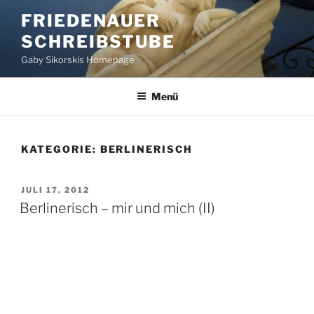
Zum
FRIEDENAUER
Inhalt
SCHREIBSTUBE
springen
Gaby Sikorskis Homepage
Menü
KATEGORIE:
BERLINERISCH
VERÖFFENTLICHT
JULI 17, 2012
AM
Berlinerisch – mir und mich (II)