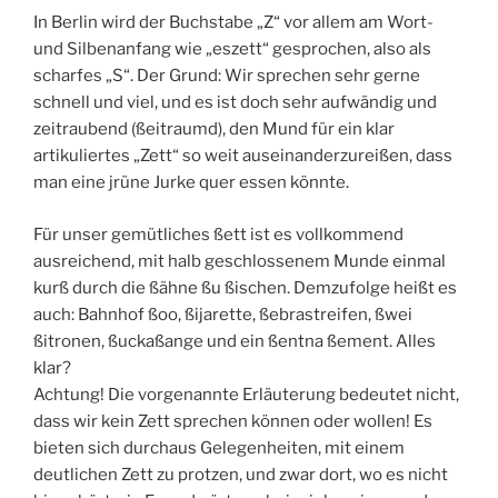
In Berlin wird der Buchstabe „Z“ vor allem am Wort-
und Silbenanfang wie „eszett“ gesprochen, also als
scharfes „S“. Der Grund: Wir sprechen sehr gerne
schnell und viel, und es ist doch sehr aufwändig und
zeitraubend (ßeitraumd), den Mund für ein klar
artikuliertes „Zett“ so weit auseinanderzureißen, dass
man eine jrüne Jurke quer essen könnte.
Für unser gemütliches ßett ist es vollkommend
ausreichend, mit halb geschlossenem Munde einmal
kurß durch die ßähne ßu ßischen. Demzufolge heißt es
auch: Bahnhof ßoo, ßijarette, ßebrastreifen, ßwei
ßitronen, ßuckaßange und ein ßentna ßement. Alles
klar?
Achtung! Die vorgenannte Erläuterung bedeutet nicht,
dass wir kein Zett sprechen können oder wollen! Es
bieten sich durchaus Gelegenheiten, mit einem
deutlichen Zett zu protzen, und zwar dort, wo es nicht