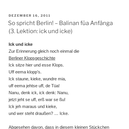
VERÖFFENTLICHT
DEZEMBER 16, 2011
AM
So spricht Berlin! – Balinan füa Anfänga
(3. Lektion: ick und icke)
Ick und icke
Zur Erinnerung gleich noch einmal die
Berliner Klopsgeschichte
Ick sitze hier und esse Klops.
Uff eema klopp’s.
Ick staune, kieke, wundre mia,
uff eema jehtse uff, de Tüa!
Nanu, denk ick, ick denk: Nanu,
jetzt jeht se uff, erß war se ßu!
Ick jeh maraus und kieke,
und wer steht draußen? … Icke.
Abgesehen davon, dass in diesem kleinen Stückchen