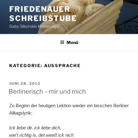
Zum
FRIEDENAUER
Inhalt
SCHREIBSTUBE
springen
Gaby Sikorskis Homepage
Menü
KATEGORIE:
AUSSPRACHE
VERÖFFENTLICHT
JUNI 28, 2012
AM
Berlinerisch – mir und mich
Zu Beginn der heutigen Lektion wieder ein bisschen Berliner
Alltagslyrik:
Ick liebe dir, ick liebe dich,
wie’t richtig is, det weeß ick nich