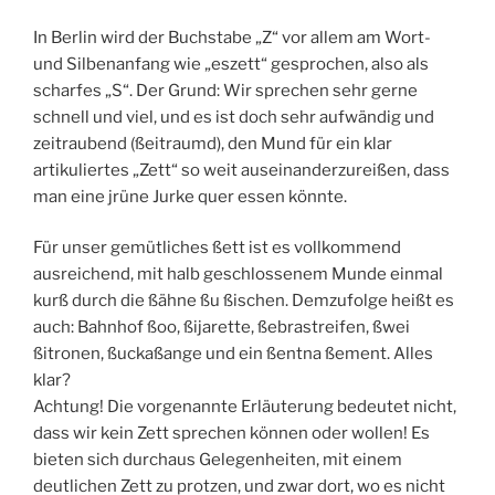
In Berlin wird der Buchstabe „Z“ vor allem am Wort-
und Silbenanfang wie „eszett“ gesprochen, also als
scharfes „S“. Der Grund: Wir sprechen sehr gerne
schnell und viel, und es ist doch sehr aufwändig und
zeitraubend (ßeitraumd), den Mund für ein klar
artikuliertes „Zett“ so weit auseinanderzureißen, dass
man eine jrüne Jurke quer essen könnte.
Für unser gemütliches ßett ist es vollkommend
ausreichend, mit halb geschlossenem Munde einmal
kurß durch die ßähne ßu ßischen. Demzufolge heißt es
auch: Bahnhof ßoo, ßijarette, ßebrastreifen, ßwei
ßitronen, ßuckaßange und ein ßentna ßement. Alles
klar?
Achtung! Die vorgenannte Erläuterung bedeutet nicht,
dass wir kein Zett sprechen können oder wollen! Es
bieten sich durchaus Gelegenheiten, mit einem
deutlichen Zett zu protzen, und zwar dort, wo es nicht