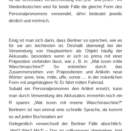
Niederdeutschen wird für beide Fälle die gleiche Form des
Personalpronomens verwendet. di/mi bedeutet jeweils
dir/dich und mir/mich.
Einig ist man sich darin, dass Berliner so sprechen, wie es
für sie am leichtesten ist. Deshalb überwiegt bei der
Verwendung von Hauptwörtern als Objekt häufig der
Akkusativ, besonders wenn er sich so prima mit einer
Präposition verbinden lässt, wie z. B. in: „Wat issen mitte
Waschmaschine?“ So entstehen durch das
Zusammenziehen von Präpositionen und Artikeln neue
Wörter: anne, inne, mitte, uffe, vonne … in der männlichen
Form mit angehängtem N: Er fährt mitten Fahrrad.
Sobald ein Personalpronomen den Artikel ersetzt, kann
man durch Verwendung des Akkusativs immerhin noch ein
R sparen: „Wat issen mit meene Waschmaschine?“
Berlinern ist nun einmal eine schnelle Sprache, da kommt
es auf jeden Buchstaben an!
Gelegentlich verwechselt der Berliner Fälle absichtlich.
„Wat? Wer? Mir?“ – Das ist vollkommen übertrieben, hört