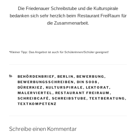
Die Friedenauer Schreibstube und die Kulturspirale
bedanken sich sehr herzlich beim Restaurant FreiRaum für
die Zusammenarbeit.
*Kleiner Tipp: Das Angebot ist auch für Schülerinnen/Schüler geeignet!
KATEGORIEN
BEHÖRDENBRIEF
,
BERLIN
,
BEWERBUNG
,
BEWERBUNGSSCHREIBEN
,
DIN 5008
,
DÜRERKIEZ
,
KULTURSPIRALE
,
LEKTORAT
,
MALERVIERTEL
,
RESTAURANT FREIRAUM
,
SCHREIBCAFÉ
,
SCHREIBSTUBE
,
TEXTBERATUNG
,
TEXTKOMPETENZ
Schreibe einen Kommentar