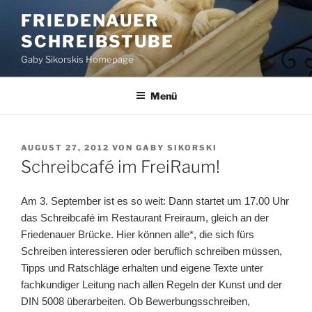
Zum
FRIEDENAUER
Inhalt
SCHREIBSTUBE
springen
Gaby Sikorskis Homepage
Menü
VERÖFFENTLICHT
AUGUST 27, 2012
VON
GABY SIKORSKI
AM
Schreibcafé im FreiRaum!
Am 3. September ist es so weit: Dann startet um 17.00 Uhr
das Schreibcafé im Restaurant Freiraum, gleich an der
Friedenauer Brücke. Hier können alle*, die sich fürs
Schreiben interessieren oder beruflich schreiben müssen,
Tipps und Ratschläge erhalten und eigene Texte unter
fachkundiger Leitung nach allen Regeln der Kunst und der
DIN 5008 überarbeiten. Ob Bewerbungsschreiben,