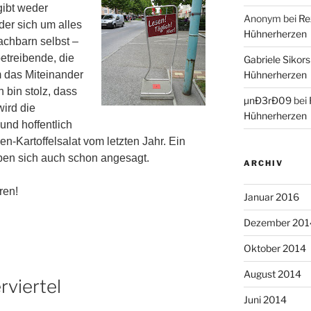
gibt weder
Anonym
bei
Re
der sich um alles
Hühnerherzen
achbarn selbst –
etreibende, die
Gabriele Sikors
 das Miteinander
Hühnerherzen
h bin stolz, dass
µnÐ3rÐ09
bei
wird die
Hühnerherzen
und hoffentlich
n-Kartoffelsalat vom letzten Jahr. Ein
en sich auch schon angesagt.
ARCHIV
ren!
Januar 2016
Dezember 201
Oktober 2014
August 2014
rviertel
Juni 2014