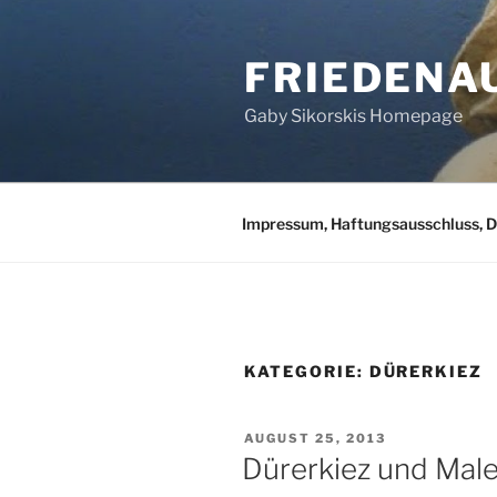
Zum
Inhalt
FRIEDENA
springen
Gaby Sikorskis Homepage
Impressum, Haftungsausschluss, 
KATEGORIE:
DÜRERKIEZ
VERÖFFENTLICHT
AUGUST 25, 2013
AM
Dürerkiez und Male