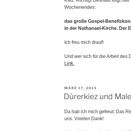
Kiez. Richtig! Deshalb folgt hi
Wochenendes:
das große Gospel-Benefizkon
in der Nathanael-Kirche. Der Ei
Ich freu mich drauf!
Und wer sich für die Arbeit des 
Link.
VERÖFFENTLICHT
MÄRZ 17, 2013
AM
Dürerkiez und Male
Da hab ich mich gefreut: Das R
uns. Viiielen Dank!