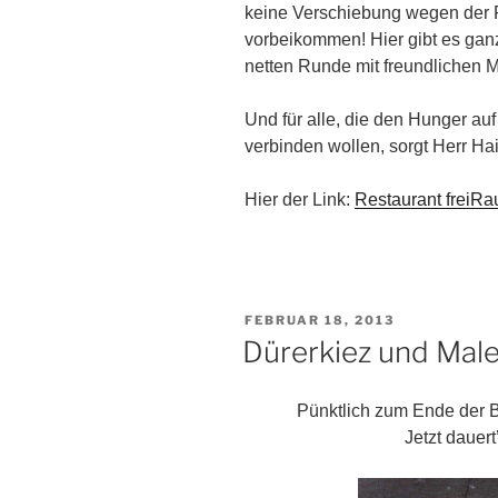
keine Verschiebung wegen der Fe
vorbeikommen!
Hier gibt es ga
netten Runde mit freundlichen 
Und für alle, die den Hunger auf
verbinden wollen, sorgt Herr Hai
Hier der Link:
Restaurant freiRa
VERÖFFENTLICHT
FEBRUAR 18, 2013
AM
Dürerkiez und Male
Pünktlich zum Ende der Be
Jetzt dauer