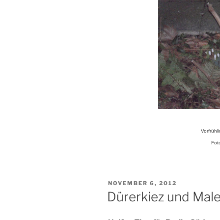
Vorfrühl
Fot
VERÖFFENTLICHT
NOVEMBER 6, 2012
AM
Dürerkiez und Male