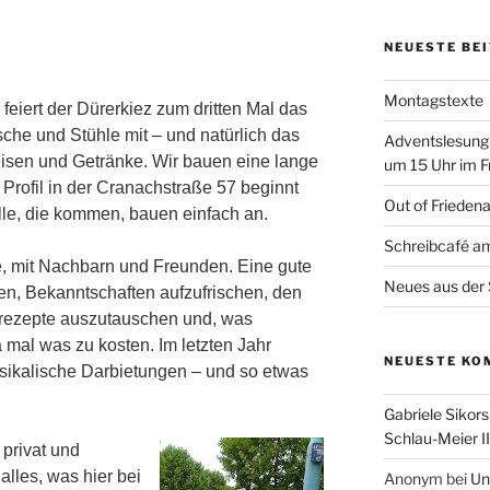
NEUESTE BE
Montagstexte
eiert der Dürerkiez zum dritten Mal das
sche und Stühle mit – und natürlich das
Adventslesung
eisen und Getränke. Wir bauen eine lange
um 15 Uhr im F
e Profil in der Cranachstraße 57 beginnt
Out of Frieden
Alle, die kommen, bauen einfach an.
Schreibcafé am
ie, mit Nachbarn und Freunden. Eine gute
Neues aus der 
en, Bekanntschaften aufzufrischen, den
hrezepte auszutauschen und, was
 mal was zu kosten. Im letzten Jahr
NEUESTE KO
sikalische Darbietungen – und so etwas
Gabriele Sikors
Schlau-Meier II
 privat und
alles, was hier bei
Anonym
bei
Un