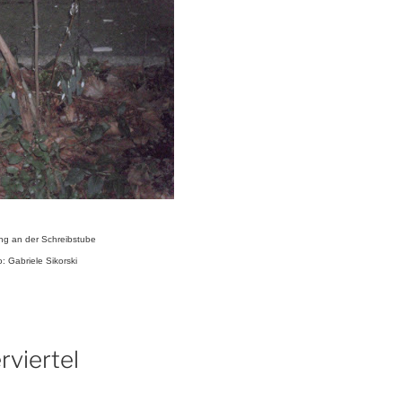
ing an der Schreibstube
o: Gabriele Sikorski
rviertel