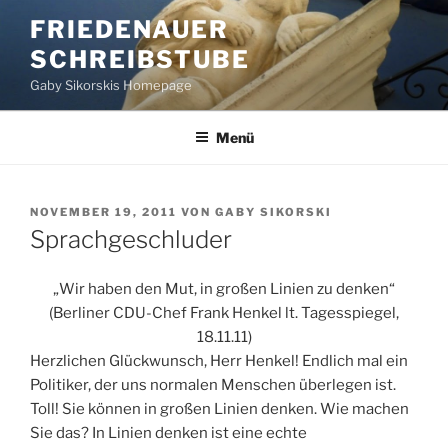
Zum
FRIEDENAUER
Inhalt
SCHREIBSTUBE
springen
Gaby Sikorskis Homepage
Menü
VERÖFFENTLICHT
NOVEMBER 19, 2011
VON
GABY SIKORSKI
AM
Sprachgeschluder
„Wir haben den Mut, in großen Linien zu denken“
(Berliner CDU-Chef Frank Henkel lt. Tagesspiegel,
18.11.11)
Herzlichen Glückwunsch, Herr Henkel! Endlich mal ein
Politiker, der uns normalen Menschen überlegen ist.
Toll! Sie können in großen Linien denken. Wie machen
Sie das? In Linien denken ist eine echte