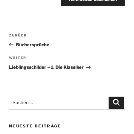
Beitragsnavigation
Vorheriger
ZURÜCK
Beitrag
Büchersprüche
Nächster
WEITER
Beitrag
Lieblingsschilder – 1. Die Klassiker
Suchen
Suche
nach:
NEUESTE BEITRÄGE