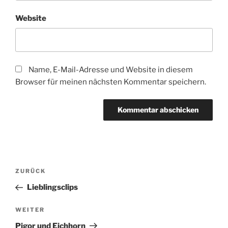
Website
Name, E-Mail-Adresse und Website in diesem
Browser für meinen nächsten Kommentar speichern.
Beitragsnavigation
Vorheriger
ZURÜCK
Beitrag
Lieblingsclips
Nächster
WEITER
Beitrag
Pigor und Eichhorn