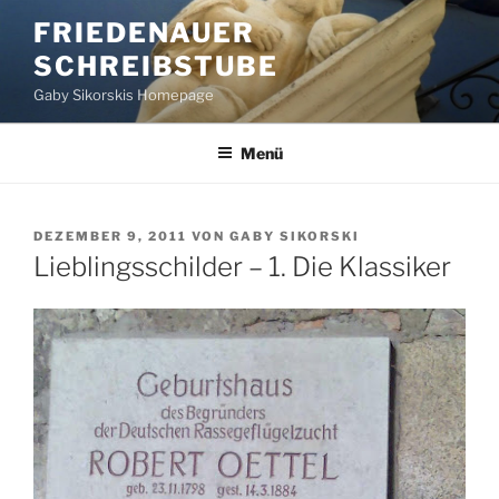
Zum
FRIEDENAUER
Inhalt
SCHREIBSTUBE
springen
Gaby Sikorskis Homepage
Menü
VERÖFFENTLICHT
DEZEMBER 9, 2011
VON
GABY SIKORSKI
AM
Lieblingsschilder – 1. Die Klassiker