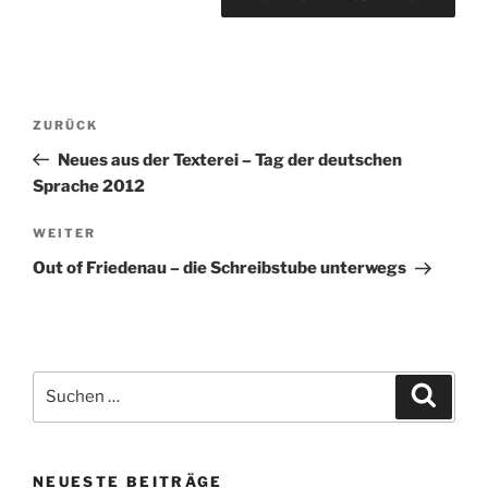
Beitragsnavigation
Vorheriger
ZURÜCK
Beitrag
Neues aus der Texterei – Tag der deutschen
Sprache 2012
Nächster
WEITER
Beitrag
Out of Friedenau – die Schreibstube unterwegs
Suchen
Suche
nach:
NEUESTE BEITRÄGE