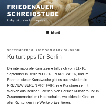
Zum
FRIEDENAUER
Inhalt
SCHREIBSTUBE
springen
Gaby Sikorskis Homepage
Menü
VERÖFFENTLICHT
SEPTEMBER 10, 2012
VON
GABY SIKORSKI
AM
Kulturtipps für Berlin
Die internationale Kunstszene trifft sich vom 11.-16.
September in Berlin zur BERLIN ART WEEK, und im
Rahmen dieser Kunstwoche gibt es auch wieder die
PREVIEW BERLIN ART FAIR, eine Kunstmesse mit
Werken aus Berliner Galerien, von Berliner Künstlern und in
Zusammenarbeit mit Hochschulen, wo bildende Künstler
aller Richtungen ihre Werke präsentieren.