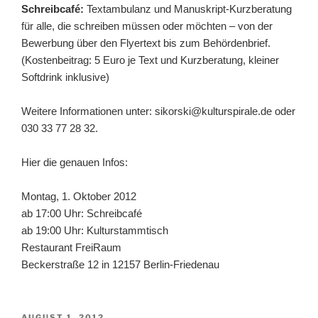
Schreibcafé:
Textambulanz und Manuskript-Kurzberatung
für alle, die schreiben müssen oder möchten – von der
Bewerbung über den Flyertext bis zum Behördenbrief.
(Kostenbeitrag: 5 Euro je Text und Kurzberatung, kleiner
Softdrink inklusive)
Weitere Informationen unter: sikorski@kulturspirale.de oder
030 33 77 28 32.
Hier die genauen Infos:
Montag, 1. Oktober 2012
ab 17:00 Uhr: Schreibcafé
ab 19:00 Uhr: Kulturstammtisch
Restaurant FreiRaum
Beckerstraße 12 in 12157 Berlin-Friedenau
VERÖFFENTLICHT
AUGUST 1, 2012