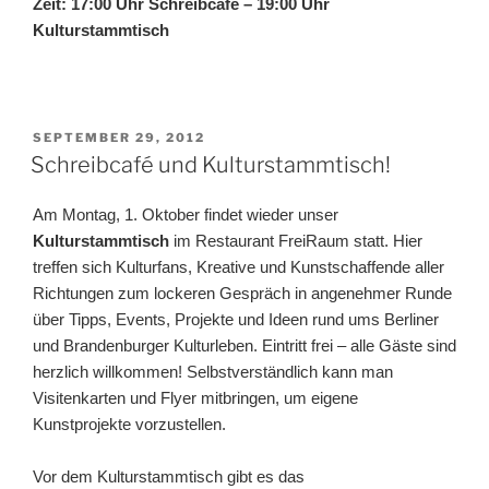
Zeit: 17:00 Uhr Schreibcafé – 19:00 Uhr
Kulturstammtisch
VERÖFFENTLICHT
SEPTEMBER 29, 2012
AM
Schreibcafé und Kulturstammtisch!
Am Montag, 1. Oktober findet wieder unser
Kulturstammtisch
im Restaurant FreiRaum statt. Hier
treffen sich Kulturfans, Kreative und Kunstschaffende aller
Richtungen zum lockeren Gespräch in angenehmer Runde
über Tipps, Events, Projekte und Ideen rund ums Berliner
und Brandenburger Kulturleben. Eintritt frei – alle Gäste sind
herzlich willkommen! Selbstverständlich kann man
Visitenkarten und Flyer mitbringen, um eigene
Kunstprojekte vorzustellen.
Vor dem Kulturstammtisch gibt es das