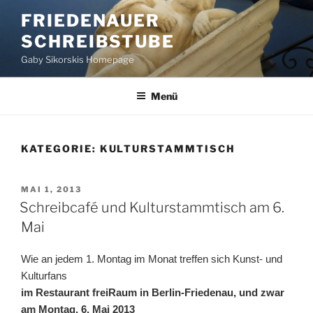
Zum
FRIEDENAUER
Inhalt
SCHREIBSTUBE
springen
Gaby Sikorskis Homepage
Menü
KATEGORIE:
KULTURSTAMMTISCH
VERÖFFENTLICHT
MAI 1, 2013
AM
Schreibcafé und Kulturstammtisch am 6.
Mai
Wie an jedem 1. Montag im Monat treffen sich Kunst- und
Kulturfans
im Restaurant freiRaum in Berlin-Friedenau, und zwar
am Montag, 6. Mai 2013