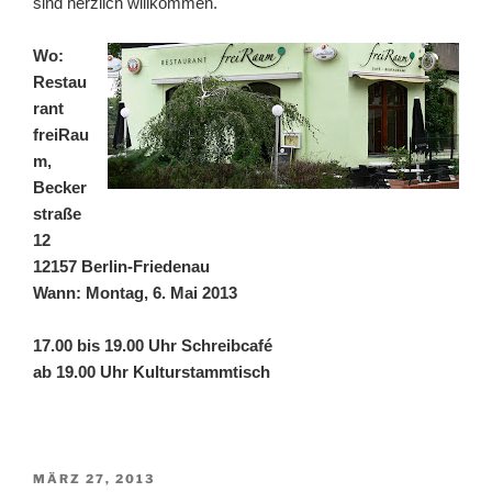
sind herzlich willkommen.
Wo:
Restau
rant
freiRau
m,
Becker
straße
12
12157 Berlin-Friedenau
Wann: Montag, 6. Mai 2013
17.00 bis 19.00 Uhr Schreibcafé
ab 19.00 Uhr Kulturstammtisch
VERÖFFENTLICHT
MÄRZ 27, 2013