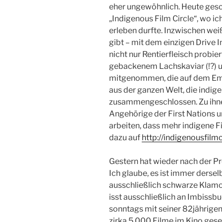
eher ungewöhnlich. Heute ge
„Indigenous Film Circle“, wo ic
erleben durfte. Inzwischen weiß
gibt – mit dem einzigen Drive 
nicht nur Rentierfleisch probie
gebackenem Lachskaviar (!?) u
mitgenommen, die auf dem Empf
aus der ganzen Welt, die indig
zusammengeschlossen. Zu ihnen
Angehörige der First Nations u
arbeiten, dass mehr indigene 
dazu auf
http://indigenousfilm
Gestern hat wieder nach der Pr
Ich glaube, es ist immer dersel
ausschließlich schwarze Klamott
isst ausschließlich an Imbissb
sonntags mit seiner 82jährigen
zirka 5.000 Filme im Kino geseh