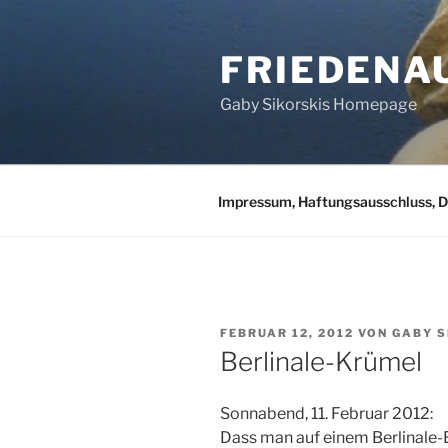
Zum
Inhalt
FRIEDENA
springen
Gaby Sikorskis Homepage
Impressum, Haftungsausschluss, 
VERÖFFENTLICHT
FEBRUAR 12, 2012
VON
GABY S
AM
Berlinale-Krümel
Sonnabend, 11. Februar 2012:
Dass man auf einem Berlinale-