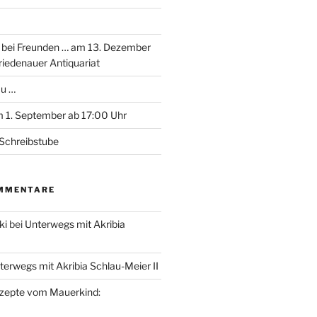
 bei Freunden … am 13. Dezember
riedenauer Antiquariat
au …
 1. September ab 17:00 Uhr
Schreibstube
MMENTARE
ki
bei
Unterwegs mit Akribia
terwegs mit Akribia Schlau-Meier II
zepte vom Mauerkind: