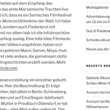
schehen auf dem Empfang des
Montagstexte
h das erste Mal samische Trachten live
 ich, dass es ein Samisches Filmfestival
Adventslesung
In-Motorschlittenkino der Welt. Ich habe
um 15 Uhr im F
rt, sondern auch Fladenbrot mit
Out of Frieden
nd vor allem hab ich die Infobroschüre
ang auslag. Eine tolle Idee: Filmleute
Schreibcafé am
enen Völkern angehören, haben sich
Neues aus der 
 gehören Maori, Samen, Maya, Inuit,
nd viele andere, die gemeinsam dafür
Filmgeschichten erzählt werden. Mehr
NEUESTE KO
circle.com
Gabriele Sikors
essevorstellung ein einzelner gebuht.
Schlau-Meier II
be. Hier die Beschreibung: Er trägt
en, lebt allein in Berlin-Schöneberg,
Anonym
bei
Un
uden und auf Empfängen, telefoniert
Anonym
bei
Re
 Mutter in Preußisch Oldendorf, er hat
Hühnerherzen
en – alles Mist außer vielleicht „Der