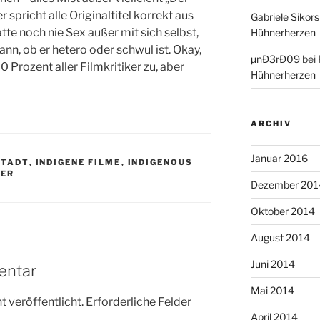
r spricht alle Originaltitel korrekt aus
Gabriele Sikors
atte noch nie Sex außer mit sich selbst,
Hühnerherzen
ann, ob er hetero oder schwul ist. Okay,
µnÐ3rÐ09
bei
80 Prozent aller Filmkritiker zu, aber
Hühnerherzen
ARCHIV
Januar 2016
STADT
,
INDIGENE FILME
,
INDIGENOUS
KER
Dezember 201
Oktober 2014
August 2014
Juni 2014
entar
Mai 2014
 veröffentlicht.
Erforderliche Felder
April 2014