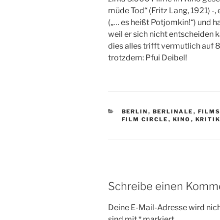
müde Tod“ (Fritz Lang, 1921) -, e
(„… es heißt Potjomkin!“) und h
weil er sich nicht entscheiden k
dies alles trifft vermutlich auf 
trotzdem: Pfui Deibel!
KATEGORIEN
BERLIN
,
BERLINALE
,
FILM
FILM CIRCLE
,
KINO
,
KRITI
Schreibe einen Komm
Deine E-Mail-Adresse wird nicht
sind mit
*
markiert