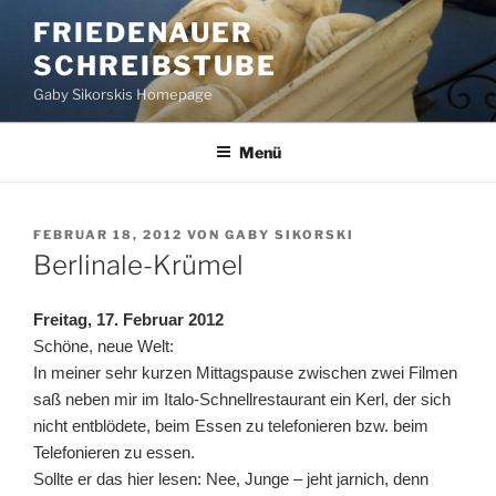
Zum
FRIEDENAUER
Inhalt
SCHREIBSTUBE
springen
Gaby Sikorskis Homepage
Menü
VERÖFFENTLICHT
FEBRUAR 18, 2012
VON
GABY SIKORSKI
AM
Berlinale-Krümel
Freitag, 17. Februar 2012
Schöne, neue Welt:
In meiner sehr kurzen Mittagspause zwischen zwei Filmen
saß neben mir im Italo-Schnellrestaurant ein Kerl, der sich
nicht entblödete, beim Essen zu telefonieren bzw. beim
Telefonieren zu essen.
Sollte er das hier lesen: Nee, Junge – jeht jarnich, denn