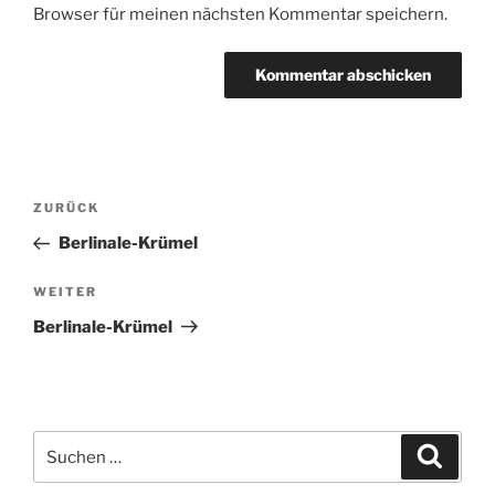
Browser für meinen nächsten Kommentar speichern.
Beitragsnavigation
Vorheriger
ZURÜCK
Beitrag
Berlinale-Krümel
Nächster
WEITER
Beitrag
Berlinale-Krümel
Suchen
Suche
nach: