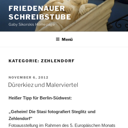
Zum
FRIEDENAUER
Inhalt
SCHREIBSTUBE
springen
Gaby Sikorskis Homepage
Menü
KATEGORIE:
ZEHLENDORF
VERÖFFENTLICHT
NOVEMBER 6, 2012
AM
Dürerkiez und Malerviertel
Heißer Tipp für Berlin-Südwest:
„Geheim! Die Stasi fotografiert Steglitz und
Zehlendorf“
Fotoausstellung im Rahmen des 5. Europäischen Monats