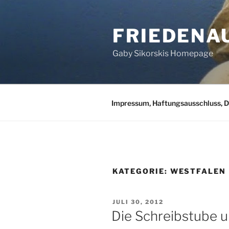
Zum
Inhalt
FRIEDENA
springen
Gaby Sikorskis Homepage
Impressum, Haftungsausschluss, 
KATEGORIE:
WESTFALEN
VERÖFFENTLICHT
JULI 30, 2012
AM
Die Schreibstube 