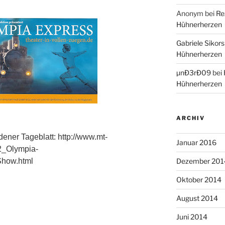
Anonym
bei
Re
Hühnerherzen
Gabriele Sikors
Hühnerherzen
µnÐ3rÐ09
bei
Hühnerherzen
ARCHIV
ndener Tageblatt:
http://www.mt-
Januar 2016
82_Olympia-
Show.html
Dezember 201
Oktober 2014
August 2014
Juni 2014