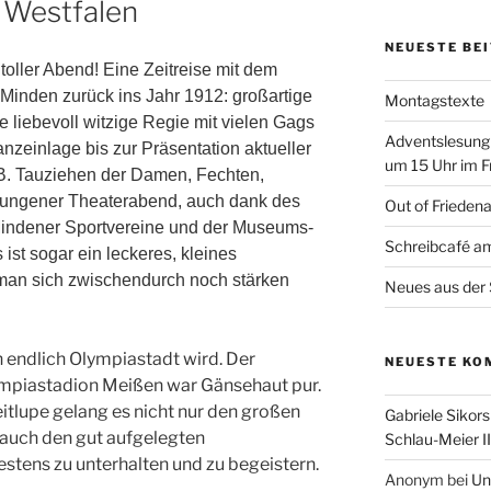
h Westfalen
NEUESTE BE
 toller Abend! Eine Zeitreise mit dem
nden zurück ins Jahr 1912: großartige
Montagstexte
 liebevoll witzige Regie mit vielen Gags
Adventslesung
zeinlage bis zur Präsentation aktueller
um 15 Uhr im F
 B. Tauziehen der Damen, Fechten,
lungener Theaterabend, auch dank des
Out of Frieden
indener Sportvereine und der Museums-
Schreibcafé am
ist sogar ein leckeres, kleines
 man sich zwischendurch noch stärken
Neues aus der 
n endlich Olympiastadt wird. Der
NEUESTE KO
ympiastadion Meißen war Gänsehaut pur.
tlupe gelang es nicht nur den großen
Gabriele Sikors
 auch den gut aufgelegten
Schlau-Meier II
stens zu unterhalten und zu begeistern.
Anonym
bei
Un