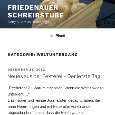
Zum
FRIEDENAUER
Inhalt
SCHREIBSTUBE
springen
Gaby Sikorskis Homepage
Menü
KATEGORIE:
WELTUNTERGANG
VERÖFFENTLICHT
DEZEMBER 21, 2012
AM
Neues aus der Texterei – Der letzte Tag
„Recherche? – Warum eigentlich! Wenn die Welt sowieso
untergeht …“
Das mögen sich einige Journalisten gedacht haben, die
ohne Hemmungen und mit Feuereifer voneinander
abgeschrieben haben, dass die Heide wackelt.