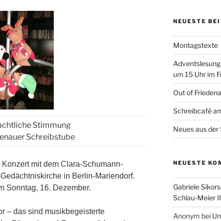
NEUESTE BE
Montagstexte
Adventslesung
um 15 Uhr im F
Out of Frieden
Schreibcafé am
achtliche Stimmung
Neues aus der 
denauer Schreibstube
NEUESTE KO
ein Konzert mit dem Clara-Schumann-
-Gedächtniskirche in Berlin-Mariendorf.
Gabriele Sikors
am Sonntag, 16. Dezember.
Schlau-Meier II
 – das sind musikbegeisterte
Anonym
bei
Un