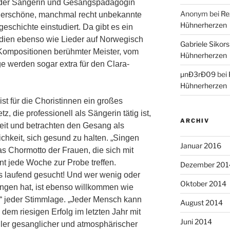
g der Sängerin und Gesangspädagogin
Anonym
bei
Re
nderschöne, manchmal recht unbekannte
Hühnerherzen
schichte einstudiert. Da gibt es ein
dien ebenso wie Lieder auf Norwegisch
Gabriele Sikors
Kompositionen berühmter Meister, vom
Hühnerherzen
ge werden sogar extra für den Clara-
µnÐ3rÐ09
bei
Hühnerherzen
ist für die Choristinnen ein großes
z, die professionell als Sängerin tätig ist,
ARCHIV
zeit und betrachten den Gesang als
chkeit, sich gesund zu halten. „Singen
Januar 2016
das Chormotto der Frauen, die sich mit
t jede Woche zur Probe treffen.
Dezember 201
 laufend gesucht! Und wer wenig oder
Oktober 2014
ingen hat, ist ebenso willkommen wie
n“ jeder Stimmlage. „Jeder Mensch kann
August 2014
dem riesigen Erfolg im letzten Jahr mit
Juni 2014
er gesanglicher und atmosphärischer