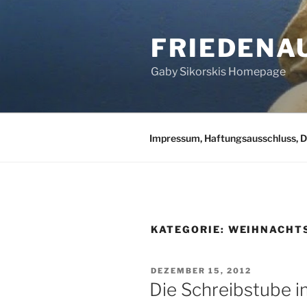
Zum
Inhalt
FRIEDENA
springen
Gaby Sikorskis Homepage
Impressum, Haftungsausschluss, 
KATEGORIE:
WEIHNACHT
VERÖFFENTLICHT
DEZEMBER 15, 2012
AM
Die Schreibstube 