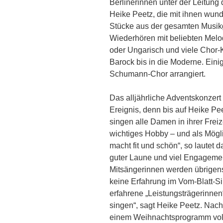
Berlinerinnen unter der Leitun
Heike Peetz, die mit ihnen wu
Stücke aus der gesamten Musikge
Wiederhören mit beliebten Melo
oder Ungarisch und viele Chor-
Barock bis in die Moderne. Eini
Schumann-Chor arrangiert.
Das alljährliche Adventskonzert 
Ereignis, denn bis auf Heike Peet
singen alle Damen in ihrer Frei
wichtiges Hobby – und als Mögli
macht fit und schön“, so lautet 
guter Laune und viel Engagemen
Mitsängerinnen werden übrigens
keine Erfahrung im Vom-Blatt-S
erfahrene „Leistungsträgerinne
singen“, sagt Heike Peetz. Nach 
einem Weihnachtsprogramm voll