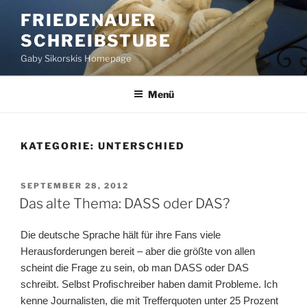
Zum
FRIEDENAUER
Inhalt
SCHREIBSTUBE
springen
Gaby Sikorskis Homepage
Menü
KATEGORIE:
UNTERSCHIED
VERÖFFENTLICHT
SEPTEMBER 28, 2012
AM
Das alte Thema: DASS oder DAS?
Die deutsche Sprache hält für ihre Fans viele
Herausforderungen bereit – aber die größte von allen
scheint die Frage zu sein, ob man DASS oder DAS
schreibt. Selbst Profischreiber haben damit Probleme. Ich
kenne Journalisten, die mit Trefferquoten unter 25 Prozent