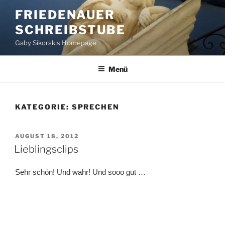
Zum
FRIEDENAUER
Inhalt
SCHREIBSTUBE
springen
Gaby Sikorskis Homepage
Menü
KATEGORIE:
SPRECHEN
VERÖFFENTLICHT
AUGUST 18, 2012
AM
Lieblingsclips
Sehr schön! Und wahr! Und sooo gut …