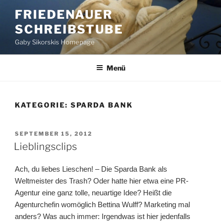
Zum
FRIEDENAUER
Inhalt
SCHREIBSTUBE
springen
Gaby Sikorskis Homepage
Menü
KATEGORIE:
SPARDA BANK
VERÖFFENTLICHT
SEPTEMBER 15, 2012
AM
Lieblingsclips
Ach, du liebes Lieschen! – Die Sparda Bank als
Weltmeister des Trash? Oder hatte hier etwa eine PR-
Agentur eine ganz tolle, neuartige Idee? Heißt die
Agenturchefin womöglich Bettina Wulff? Marketing mal
anders? Was auch immer: Irgendwas ist hier jedenfalls