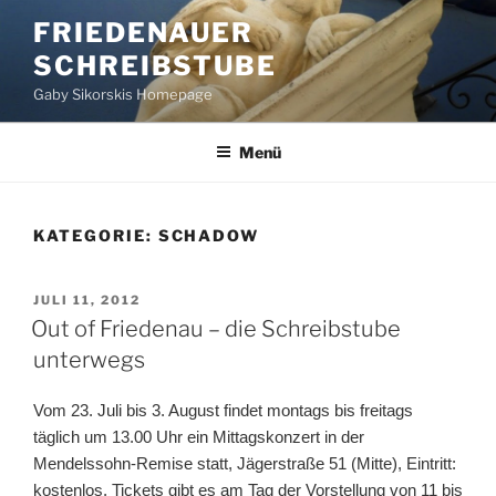
Zum
FRIEDENAUER
Inhalt
SCHREIBSTUBE
springen
Gaby Sikorskis Homepage
Menü
KATEGORIE:
SCHADOW
VERÖFFENTLICHT
JULI 11, 2012
AM
Out of Friedenau – die Schreibstube
unterwegs
Vom 23. Juli bis 3. August findet montags bis freitags
täglich um 13.00 Uhr ein Mittagskonzert in der
Mendelssohn-Remise statt, Jägerstraße 51 (Mitte), Eintritt:
kostenlos, Tickets gibt es am Tag der Vorstellung von 11 bis