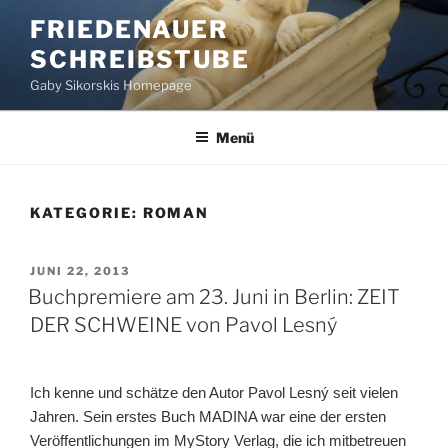
Zum
FRIEDENAUER
Inhalt
SCHREIBSTUBE
springen
Gaby Sikorskis Homepage
Menü
KATEGORIE:
ROMAN
VERÖFFENTLICHT
JUNI 22, 2013
AM
Buchpremiere am 23. Juni in Berlin: ZEIT
DER SCHWEINE von Pavol Lesný
Ich kenne und schätze den Autor Pavol Lesný seit vielen
Jahren. Sein erstes Buch MADINA war eine der ersten
Veröffentlichungen im MyStory Verlag, die ich mitbetreuen