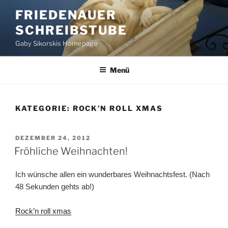
Zum
FRIEDENAUER
Inhalt
SCHREIBSTUBE
springen
Gaby Sikorskis Homepage
Menü
KATEGORIE:
ROCK’N ROLL XMAS
VERÖFFENTLICHT
DEZEMBER 24, 2012
AM
Fröhliche Weihnachten!
Ich wünsche allen ein wunderbares Weihnachtsfest. (Nach
48 Sekunden gehts ab!)
Rock’n roll xmas