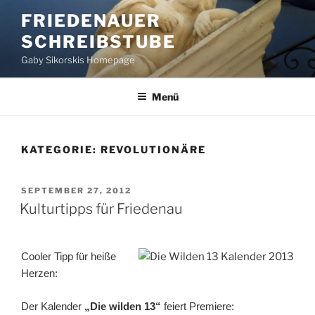
Zum
FRIEDENAUER
Inhalt
SCHREIBSTUBE
springen
Gaby Sikorskis Homepage
Menü
KATEGORIE:
REVOLUTIONÄRE
VERÖFFENTLICHT
SEPTEMBER 27, 2012
AM
Kulturtipps für Friedenau
Cooler Tipp für heiße
Herzen:
Der Kalender
„Die wilden 13“
feiert Premiere: