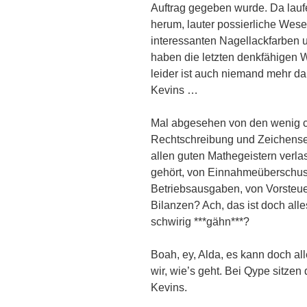
Auftrag gegeben wurde. Da lauf
herum, lauter possierliche Wesen
interessanten Nagellackfarben 
haben die letzten denkfähigen 
leider ist auch niemand mehr da,
Kevins …
Mal abgesehen von den wenig c
Rechtschreibung und Zeichenset
allen guten Mathegeistern verla
gehört, von Einnahmeüberschu
Betriebsausgaben, von Vorsteu
Bilanzen? Ach, das ist doch all
schwirig ***gähn***?
Boah, ey, Alda, es kann doch al
wir, wie’s geht. Bei Qype sitze
Kevins.