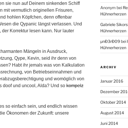
en sie nun auf Deinem sinkenden Schiff
Anonym
bei
Re
 mit vermutlich originellen Frisuren,
Hühnerherzen
und hohlen Köpfchen, denn offenbar
Wesen die Qypanic längst verlassen. Und
Gabriele Sikors
 der Korrektur lesen kann. Nur lauter
Hühnerherzen
µnÐ3rÐ09
bei
Hühnerherzen
harmanten Mängeln in Ausdruck,
zung, Qype, Kevin, seid ihr denn von
ssen? Habt ihr jemals was von Kalkulation
ARCHIV
ssrechnung, von Betriebseinnahmen und
erabzugsberechtigung und womöglich von
Januar 2016
es doof und uncool, Alda? Und so
kompelz
Dezember 201
Oktober 2014
les so einfach sein, und endlich wissen
August 2014
n die Ökonomen der Zukunft: unsere
Juni 2014