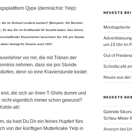
gsplattform Qype (demnächst: Yelp):
NEUESTE BE
€ die im Verkauf verdient wurden? (Beispiele: Als Besitzer
Montagstexte
0€, für das Sie im Großhandel 6€ bezahlt haben. Das heisst,
reischaffender Klavierlehrer berechnen Sie 10€ pro Stunde.
Adventslesung
um 15 Uhr im F
, daher beträgt Ihr Gewinn auch 10€)“
Out of Frieden
vierlehrer vor mir, die mit Tränen der
enntnis nehmen, dass sie pro Stunde
Schreibcafé am
 dürfen, denn so eine Klavierstunde kostet
Neues aus der 
erst, die sich an ihren T-Shirts dumm und
NEUESTE KO
 nicht eigentlich immer schon gewusst?
 Kohle ab!
Gabriele Sikors
Schlau-Meier II
, da hast Du Dir ein feines Hupferl fürs
ich von der künftigen Mutterkrake Yelp in
Anonym
bei
Un