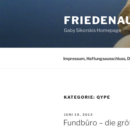
Zum
Inhalt
FRIEDENA
springen
Gaby Sikorskis Homepage
Impressum, Haftungsausschluss, 
KATEGORIE:
QYPE
VERÖFFENTLICHT
JUNI 19, 2013
AM
Fundbüro – die gr