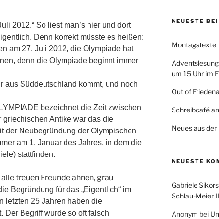
NEUESTE BE
li 2012.“ So liest man’s hier und dort
 Eigentlich. Denn korrekt müsste es heißen:
Montagstexte
n am 27. Juli 2012, die Olympiade hat
nen, denn die Olympiade beginnt immer
Adventslesung
um 15 Uhr im F
ihr aus Süddeutschland kommt, und noch
Out of Frieden
 OLYMPIADE bezeichnet die Zeit zwischen
Schreibcafé am
 griechischen Antike war das die
Neues aus der 
eit der Neubegründung der Olympischen
mmer am 1. Januar des Jahres, in dem die
le) stattfinden.
NEUESTE KO
e alle treuen Freunde ahnen, grau
Gabriele Sikors
ie Begründung für das „Eigentlich“ im
Schlau-Meier II
n letzten 25 Jahren haben die
. Der Begriff wurde so oft falsch
Anonym
bei
Un