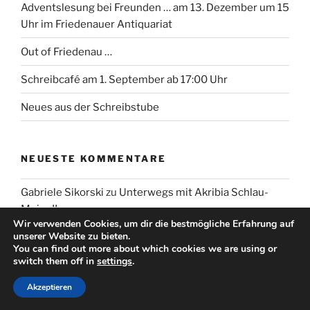
Adventslesung bei Freunden … am 13. Dezember um 15
Uhr im Friedenauer Antiquariat
Out of Friedenau …
Schreibcafé am 1. September ab 17:00 Uhr
Neues aus der Schreibstube
NEUESTE KOMMENTARE
Gabriele Sikorski
zu
Unterwegs mit Akribia Schlau-
Meier II
Wir verwenden Cookies, um dir die bestmögliche Erfahrung auf
unserer Website zu bieten.
Anonym
zu
Unterwegs mit Akribia Schlau-Meier II
You can find out more about which cookies we are using or
switch them off in
settings
.
Anonym
zu
Rezepte vom Mauerkind: Hühnerherzen
Akzeptieren
Gabriele Sikorski
zu
Rezepte vom Mauerkind:
Hühnerherzen