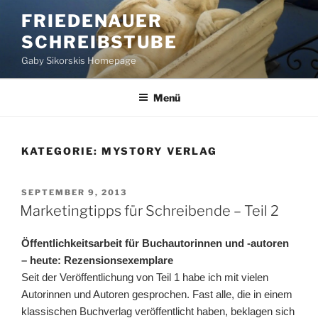
Zum
FRIEDENAUER
Inhalt
SCHREIBSTUBE
springen
Gaby Sikorskis Homepage
Menü
KATEGORIE:
MYSTORY VERLAG
VERÖFFENTLICHT
SEPTEMBER 9, 2013
AM
Marketingtipps für Schreibende – Teil 2
Öffentlichkeitsarbeit für Buchautorinnen und -autoren
– heute: Rezensionsexemplare
Seit der Veröffentlichung von Teil 1 habe ich mit vielen
Autorinnen und Autoren gesprochen. Fast alle, die in einem
klassischen Buchverlag veröffentlicht haben, beklagen sich