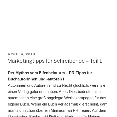
VERÖFFENTLICHT
APRIL 4, 2013
AM
Marketingtipps für Schreibende – Teil 1
Der Mythos vom Elfenbeinturm – PR-Tipps für
Buchautorinnen und -autoren I
Autorinnen und Autoren sind zu Recht glücklich, wenn sie
einen Verlag gefunden haben. Aber: Dies bedeutet nicht
automatisch eine groß angelegte Werbekampagne für das
eigene Buch. Wenn ein Buch verlagsmäßig erscheint, darf
man sich schon über ein Minimum an PR freuen. Auf dem
klassischen Buchmarkt läuft das Marketing für kleinere