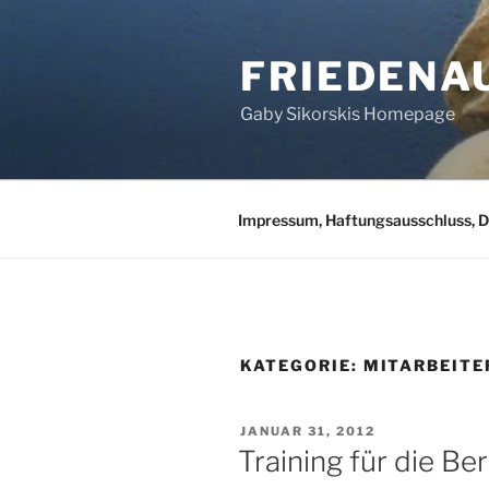
Zum
Inhalt
FRIEDENA
springen
Gaby Sikorskis Homepage
Impressum, Haftungsausschluss, 
KATEGORIE:
MITARBEIT
VERÖFFENTLICHT
JANUAR 31, 2012
AM
Training für die Ber