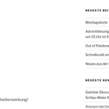
NEUESTE BE
Montagstexte
Adventslesung
um 15 Uhr im F
Out of Frieden
Schreibcafé am
Neues aus der 
NEUESTE KO
Gabriele Sikors
Schlau-Meier II
rbeiterwerbung!
Anonym
bei
Un