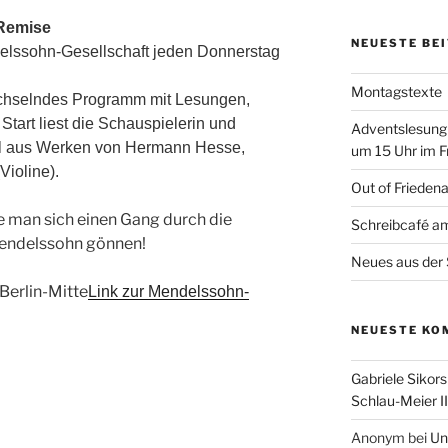
Remise
NEUESTE BE
elssohn-Gesellschaft jeden Donnerstag
Montagstexte
 wechselndes Programm mit Lesungen,
tart liest die Schauspielerin und
Adventslesung
l aus Werken von Hermann Hesse,
um 15 Uhr im F
Violine).
Out of Frieden
e man sich einen Gang durch die
Schreibcafé am
Mendelssohn gönnen!
Neues aus der 
Berlin-Mitte
Link zur Mendelssohn-
NEUESTE KO
Gabriele Sikors
Schlau-Meier II
Anonym
bei
Un