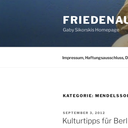
Zum
Inhalt
FRIEDENA
springen
Gaby Sikorskis Homepage
Impressum, Haftungsausschluss, 
KATEGORIE:
MENDELSSO
VERÖFFENTLICHT
SEPTEMBER 3, 2012
AM
Kulturtipps für Berl