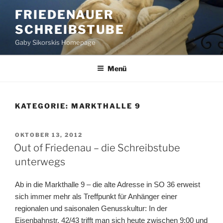
Zum
FRIEDENAUER
Inhalt
SCHREIBSTUBE
springen
Gaby Sikorskis Homepage
Menü
KATEGORIE:
MARKTHALLE 9
VERÖFFENTLICHT
OKTOBER 13, 2012
AM
Out of Friedenau – die Schreibstube
unterwegs
Ab in die Markthalle 9 – die alte Adresse in SO 36 erweist
sich immer mehr als Treffpunkt für Anhänger einer
regionalen und saisonalen Genusskultur: In der
Eisenbahnstr. 42/43 trifft man sich heute zwischen 9:00 und