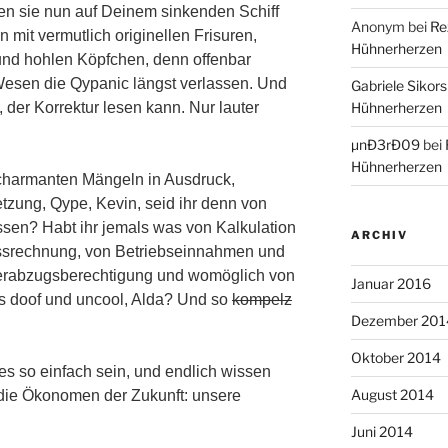
en sie nun auf Deinem sinkenden Schiff
Anonym
bei
Re
 mit vermutlich originellen Frisuren,
Hühnerherzen
und hohlen Köpfchen, denn offenbar
Wesen die Qypanic längst verlassen. Und
Gabriele Sikors
 der Korrektur lesen kann. Nur lauter
Hühnerherzen
µnÐ3rÐ09
bei
Hühnerherzen
harmanten Mängeln in Ausdruck,
zung, Qype, Kevin, seid ihr denn von
ssen? Habt ihr jemals was von Kalkulation
ARCHIV
ssrechnung, von Betriebseinnahmen und
erabzugsberechtigung und womöglich von
Januar 2016
es doof und uncool, Alda? Und so
kompelz
Dezember 201
Oktober 2014
les so einfach sein, und endlich wissen
August 2014
n die Ökonomen der Zukunft: unsere
Juni 2014