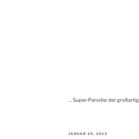
… Super-Parodie: der großartige
VERÖFFENTLICHT
JANUAR 29, 2012
AM