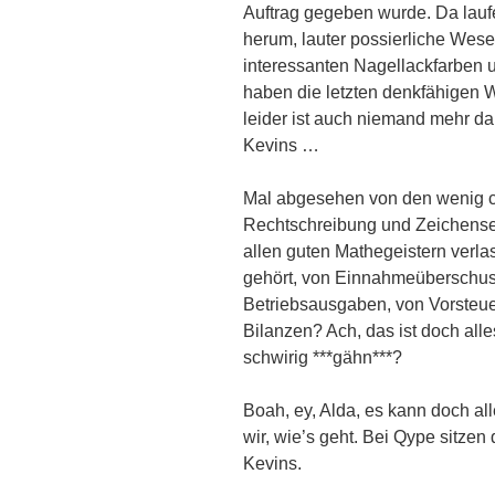
Auftrag gegeben wurde. Da lauf
herum, lauter possierliche Wesen
interessanten Nagellackfarben 
haben die letzten denkfähigen 
leider ist auch niemand mehr da,
Kevins …
Mal abgesehen von den wenig c
Rechtschreibung und Zeichenset
allen guten Mathegeistern verla
gehört, von Einnahmeüberschu
Betriebsausgaben, von Vorsteu
Bilanzen? Ach, das ist doch all
schwirig ***gähn***?
Boah, ey, Alda, es kann doch al
wir, wie’s geht. Bei Qype sitze
Kevins.