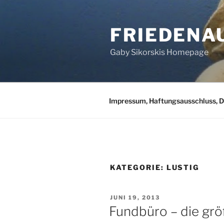
Zum
Inhalt
FRIEDENA
springen
Gaby Sikorskis Homepage
Impressum, Haftungsausschluss, 
KATEGORIE:
LUSTIG
VERÖFFENTLICHT
JUNI 19, 2013
AM
Fundbüro – die gr