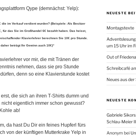
gsplattform Qype (demnächst: Yelp):
NEUESTE BE
€ die im Verkauf verdient wurden? (Beispiele: Als Besitzer
Montagstexte
0€, für das Sie im Großhandel 6€ bezahlt haben. Das heisst,
reischaffender Klavierlehrer berechnen Sie 10€ pro Stunde.
Adventslesung
um 15 Uhr im F
, daher beträgt Ihr Gewinn auch 10€)“
Out of Frieden
vierlehrer vor mir, die mit Tränen der
enntnis nehmen, dass sie pro Stunde
Schreibcafé am
 dürfen, denn so eine Klavierstunde kostet
Neues aus der 
erst, die sich an ihren T-Shirts dumm und
NEUESTE KO
 nicht eigentlich immer schon gewusst?
 Kohle ab!
Gabriele Sikors
Schlau-Meier II
, da hast Du Dir ein feines Hupferl fürs
ich von der künftigen Mutterkrake Yelp in
Anonym
bei
Un