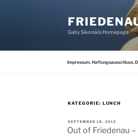
Zum
Inhalt
FRIEDENA
springen
Gaby Sikorskis Homepage
Impressum, Haftungsausschluss, 
KATEGORIE:
LUNCH
VERÖFFENTLICHT
SEPTEMBER 18, 2012
AM
Out of Friedenau –