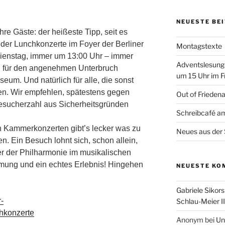
NEUESTE BE
hre Gäste: der heißeste Tipp, seit es
eder Lunchkonzerte im Foyer der Berliner
Montagstexte
ienstag, immer um 13:00 Uhr – immer
Adventslesung
e, für den angenehmen Unterbruch
um 15 Uhr im F
eum. Und natürlich für alle, die sonst
en. Wir empfehlen, spätestens gegen
Out of Frieden
Besucherzahl aus Sicherheitsgründen
Schreibcafé am
 Kammerkonzerten gibt’s lecker was zu
Neues aus der 
n. Ein Besuch lohnt sich, schon allein,
 der Philharmonie im musikalischen
mmung und e
in echtes Erlebnis! Hingehen
NEUESTE KO
Gabriele Sikors
r-
Schlau-Meier II
chkonzerte
Anonym
bei
Un