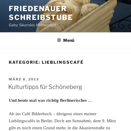
Zum
FRIEDENAUER
Inhalt
SCHREIBSTUBE
springen
Gaby Sikorskis Homepage
Menü
KATEGORIE:
LIEBLINGSCAFÉ
VERÖFFENTLICHT
MÄRZ 8, 2013
AM
Kulturtipps für Schöneberg
Und heute mal was richtig Berlinerisches …
Ab ins Café Bilderbuch – übrigens eines meiner
Lieblingscafés in Berlin. Doch am Sonnahmt, dem 9. März
gibt es noch einen Grund mehr, in die Akazienstraße zu