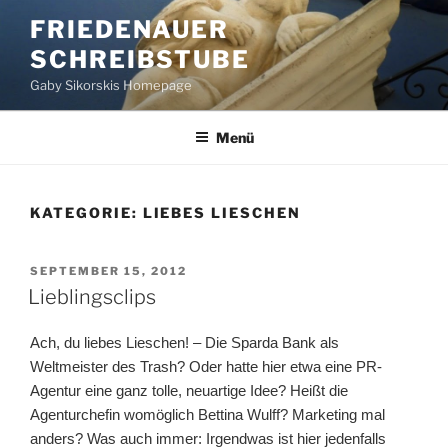
Zum
FRIEDENAUER
Inhalt
SCHREIBSTUBE
springen
Gaby Sikorskis Homepage
Menü
KATEGORIE:
LIEBES LIESCHEN
VERÖFFENTLICHT
SEPTEMBER 15, 2012
AM
Lieblingsclips
Ach, du liebes Lieschen! – Die Sparda Bank als
Weltmeister des Trash? Oder hatte hier etwa eine PR-
Agentur eine ganz tolle, neuartige Idee? Heißt die
Agenturchefin womöglich Bettina Wulff? Marketing mal
anders? Was auch immer: Irgendwas ist hier jedenfalls