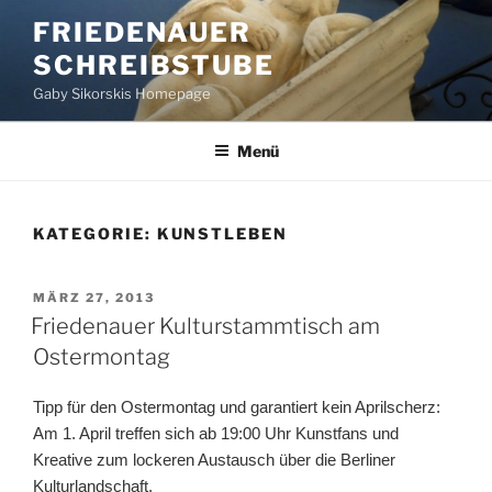
Zum
FRIEDENAUER
Inhalt
SCHREIBSTUBE
springen
Gaby Sikorskis Homepage
Menü
KATEGORIE:
KUNSTLEBEN
VERÖFFENTLICHT
MÄRZ 27, 2013
AM
Friedenauer Kulturstammtisch am
Ostermontag
Tipp für den Ostermontag und garantiert kein Aprilscherz:
Am 1. April treffen sich ab 19:00 Uhr Kunstfans und
Kreative zum lockeren Austausch über die Berliner
Kulturlandschaft.