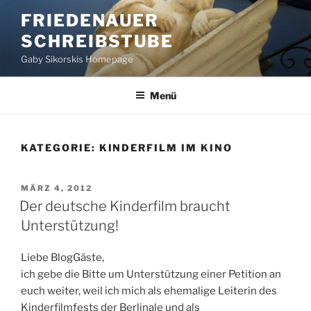
Zum
FRIEDENAUER
Inhalt
SCHREIBSTUBE
springen
Gaby Sikorskis Homepage
Menü
KATEGORIE:
KINDERFILM IM KINO
VERÖFFENTLICHT
MÄRZ 4, 2012
AM
Der deutsche Kinderfilm braucht
Unterstützung!
Liebe BlogGäste,
ich gebe die Bitte um Unterstützung einer Petition an
euch weiter, weil ich mich als ehemalige Leiterin des
Kinderfilmfests der Berlinale und als