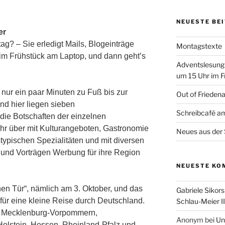
NEUESTE BE
er
ag? – Sie erledigt Mails, Blogeinträge
Montagstexte
eim Frühstück am Laptop, und dann geht’s
Adventslesung
um 15 Uhr im F
nur ein paar Minuten zu Fuß bis zur
Out of Frieden
und hier liegen sieben
Schreibcafé am
die Botschaften der einzelnen
hr über mit Kulturangeboten, Gastronomie
Neues aus der 
typischen Spezialitäten und mit diversen
 und Vorträgen Werbung für ihre Region
NEUESTE KO
nen Tür“, nämlich am 3. Oktober, und das
Gabriele Sikors
t für eine kleine Reise durch Deutschland.
Schlau-Meier II
d Mecklenburg-Vorpommern,
Anonym
bei
Un
olstein, Hessen, Rheinland-Pfalz und