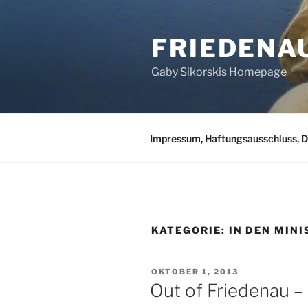
Zum
Inhalt
FRIEDENA
springen
Gaby Sikorskis Homepage
Impressum, Haftungsausschluss, 
KATEGORIE:
IN DEN MIN
VERÖFFENTLICHT
OKTOBER 1, 2013
AM
Out of Friedenau –