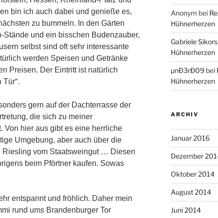
ren bin ich auch dabei und genieße es,
Anonym
bei
Re
 nächsten zu bummeln. In den Gärten
Hühnerherzen
fo-Stände und ein bisschen Budenzauber,
Gabriele Sikors
äusern selbst sind oft sehr interessante
Hühnerherzen
türlich werden Speisen und Getränke
 Preisen. Der Eintritt ist natürlich
µnÐ3rÐ09
bei
Hühnerherzen
n Tür“.
esonders gern auf der Dachterrasse der
ARCHIV
tretung, die sich zu meiner
. Von hier aus gibt es eine herrliche
Januar 2016
htige Umgebung, aber auch über die
n Riesling vom Staatsweingut …
Diesen
Dezember 201
rigens beim Pförtner kaufen. Sowas
Oktober 2014
August 2014
ehr entspannt und fröhlich. Daher mein
i rund ums Brandenburger Tor
Juni 2014