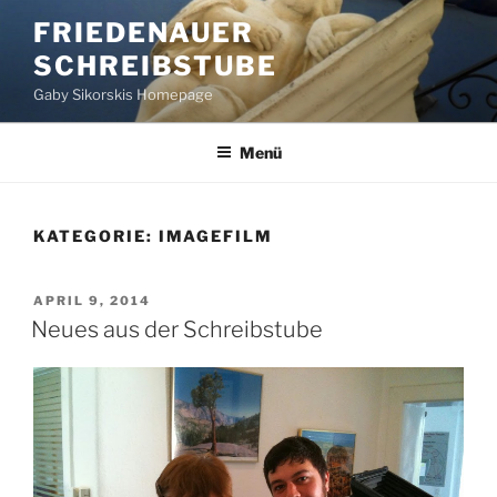
Zum
FRIEDENAUER
Inhalt
SCHREIBSTUBE
springen
Gaby Sikorskis Homepage
Menü
KATEGORIE:
IMAGEFILM
VERÖFFENTLICHT
APRIL 9, 2014
AM
Neues aus der Schreibstube